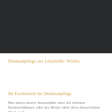
Denkmalpflege aus Leinefelde- Worbis
Die Denkmalpflege fordert den Respekt für die Leistungen
unserer Vorfahren ein. Mit bescheidenen Hilfsmitteln
wurden wertvolle Zeitzeugnisse geschaffen, an denen
Geschichte erkennbar wird.
Ihr Fachbetrieb für Denkmalpflege
Was wären unsere Innenstädte ohne die schönen
Fachwerkhäuser, oder die Dörfer ohne ihren historischen